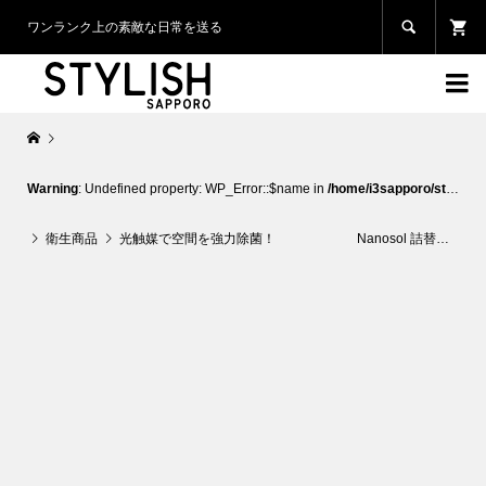

ワンランク上の素敵な日常を送る

Warning
: Undefined property: WP_Error::$name in
/home/i3sapporo/stylish-sapporo.com/public_html/wp-content/themes/glamour_tcd073/template-parts/breadcrumb.php
衛生商品
光触媒で空間を強力除菌！ Nanosol 詰替【300ml】