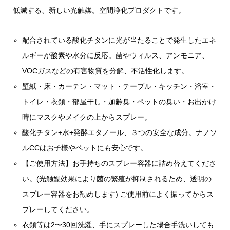
低減する、新しい光触媒。空間浄化プロダクトです。
配合されている酸化チタンに光が当たることで発生したエネ
ルギーが酸素や水分に反応。菌やウィルス、アンモニア、
VOCガスなどの有害物質を分解、不活性化します。
壁紙・床・カーテン・マット・テーブル・キッチン・浴室・
トイレ・衣類・部屋干し・加齢臭・ペットの臭い・お出かけ
時にマスクやメイクの上からスプレー。
酸化チタン+水+発酵エタノール、３つの安全な成分。ナノソ
ルCCはお子様やペットにも安心です。
【ご使用方法】お手持ちのスプレー容器に詰め替えてくださ
い。(光触媒効果により菌の繁殖が抑制されるため、透明の
スプレー容器をお勧めします) ご使用前によく振ってからス
プレーしてください。
衣類等は2〜30回洗濯、手にスプレーした場合手洗いしても