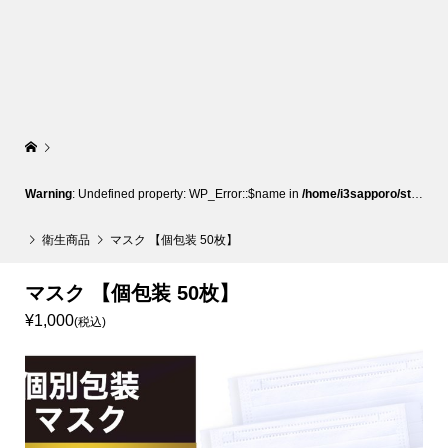
Warning
: Undefined property: WP_Error::$name in
/home/i3sapporo/stylish-sapporo.com/public_html/wp-content/themes/glamour_tcd073/template-parts/breadcrumb.php
衛生商品
マスク 【個包装 50枚】
マスク 【個包装 50枚】
¥1,000
(税込)