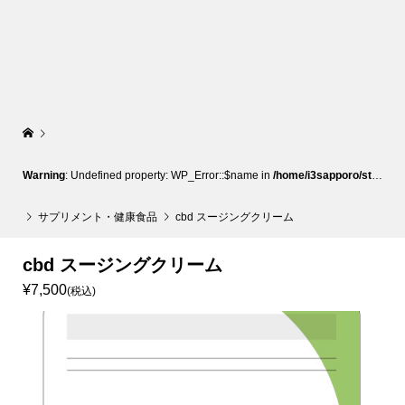
Warning
: Undefined property: WP_Error::$name in
/home/i3sapporo/stylish-sapporo.com/public_html/wp-content/themes/glamour_tcd073/template-parts/breadcrumb.php
サプリメント・健康食品
cbd スージングクリーム
cbd スージングクリーム
¥7,500
(税込)