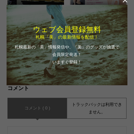

salon ORO sapporo
シャロンドクィーンローラー
ウェブ会員登録無料
札幌「美」の最新情報を配信！
札幌最新の「美」情報発信や、「美」のグッズが抽選で
会員限定発送！
いますぐ登録！
美容師・理容師の求人マッチ
CBDエリクサー （魔法の一
ングサイト
滴）
コメント
トラックバックは利用でき
コメント ( 0 )
ません。